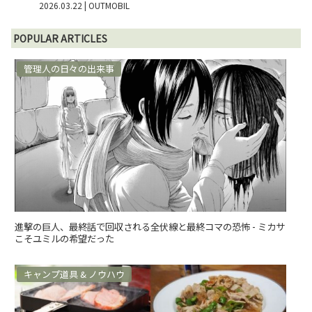
2026.03.22
| OUTMOBIL
POPULAR ARTICLES
管理人の日々の出来事
進撃の巨人、最終話で回収される全伏線と最終コマの恐怖 - ミカサ
こそユミルの希望だった
キャンプ道具 & ノウハウ