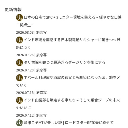
更新情報
日本の自宅で2PC + 3モニター環境を整える – 緩やかな日越
二拠点生…
2026.08.03
| 旅恋写
インド市場を席巻する日本製電動リキシャーに驚きつつ帰
路につく
2026.07.26
| 旅恋写
ダリ僧院を観つつ霧過ぎるダージリンを後にする
2026.07.20
| 旅恋写
ネパール料理屋や酒屋の親父とも馴染になった頃、旅を〆
ていく
2026.07.18
| 旅恋写
インド山岳部を爆走する車たち – そして乗合ジープの未来
やいかに
2026.07.12
| 旅恋写
渋滞こそMTが楽しい説 | ロードスターRF試乗に寄せて