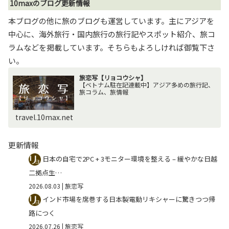
10maxのブログ更新情報
本ブログの他に旅のブログも運営しています。主にアジアを
中心に、海外旅行・国内旅行の旅行記やスポット紹介、旅コ
ラムなどを掲載しています。そちらもよろしければ御覧下さ
い。
旅恋写【リョコウシャ】
【ベトナム駐在記連載中】アジア多めの旅行記、
旅コラム、旅情報
travel.10max.net
更新情報
日本の自宅で2PC + 3モニター環境を整える – 緩やかな日越
二拠点生…
2026.08.03
| 旅恋写
インド市場を席巻する日本製電動リキシャーに驚きつつ帰
路につく
2026.07.26
| 旅恋写