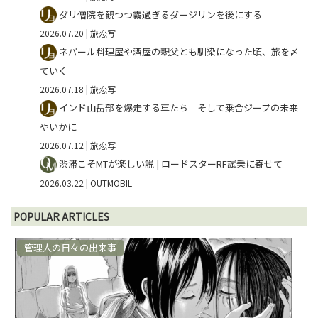
ダリ僧院を観つつ霧過ぎるダージリンを後にする
2026.07.20
| 旅恋写
ネパール料理屋や酒屋の親父とも馴染になった頃、旅を〆
ていく
2026.07.18
| 旅恋写
インド山岳部を爆走する車たち – そして乗合ジープの未来
やいかに
2026.07.12
| 旅恋写
渋滞こそMTが楽しい説 | ロードスターRF試乗に寄せて
2026.03.22
| OUTMOBIL
POPULAR ARTICLES
管理人の日々の出来事