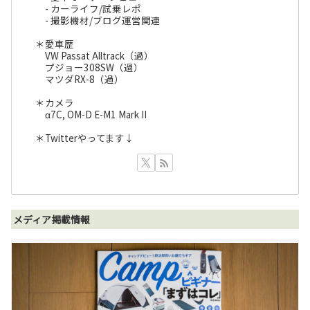
- カーライフ/試乗レポ
- 撮影機材/ブログ運営関連
＊愛車歴
VW Passat Alltrack（過）
プジョー308SW（過）
マツダRX-8（過）
＊カメラ
α7C, OM-D E-M1 Mark II
＊Twitterやってます↓
メディア掲載情報