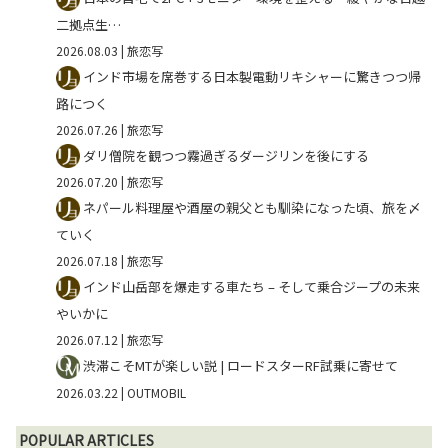
二拠点生…
2026.08.03
| 旅恋写
インド市場を席巻する日本製電動リキシャーに驚きつつ帰
路につく
2026.07.26
| 旅恋写
ダリ僧院を観つつ霧過ぎるダージリンを後にする
2026.07.20
| 旅恋写
ネパール料理屋や酒屋の親父とも馴染になった頃、旅を〆
ていく
2026.07.18
| 旅恋写
インド山岳部を爆走する車たち – そして乗合ジープの未来
やいかに
2026.07.12
| 旅恋写
渋滞こそMTが楽しい説 | ロードスターRF試乗に寄せて
2026.03.22
| OUTMOBIL
POPULAR ARTICLES