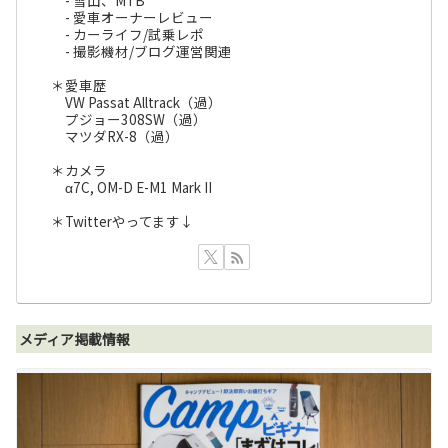
- 雪山、MTB
- 愛車オーナーレビュー
- カーライフ/試乗レポ
- 撮影機材/ブログ運営関連
＊愛車歴
VW Passat Alltrack（過）
プジョー308SW（過）
マツダRX-8（過）
＊カメラ
α7C, OM-D E-M1 Mark II
＊Twitterやってます↓
メディア掲載情報