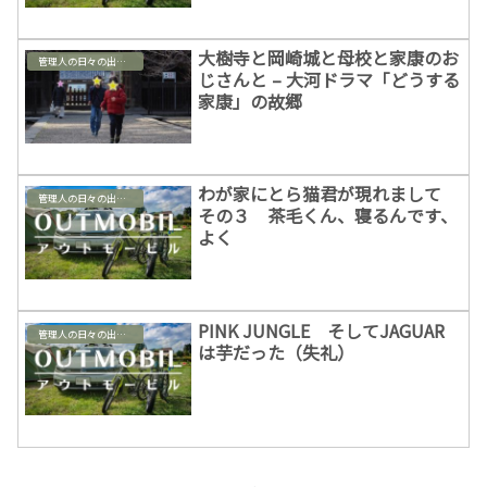
大樹寺と岡崎城と母校と家康のお
管理人の日々の出来事
じさんと – 大河ドラマ「どうする
家康」の故郷
わが家にとら猫君が現れまして
管理人の日々の出来事
その３ 茶毛くん、寝るんです、
よく
PINK JUNGLE そしてJAGUAR
管理人の日々の出来事
は芋だった（失礼）