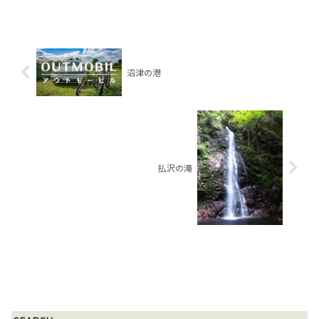
沼津の港
払沢の滝