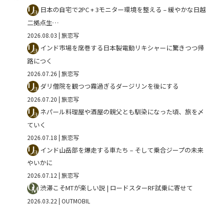
日本の自宅で2PC + 3モニター環境を整える – 緩やかな日越
二拠点生…
2026.08.03
| 旅恋写
インド市場を席巻する日本製電動リキシャーに驚きつつ帰
路につく
2026.07.26
| 旅恋写
ダリ僧院を観つつ霧過ぎるダージリンを後にする
2026.07.20
| 旅恋写
ネパール料理屋や酒屋の親父とも馴染になった頃、旅を〆
ていく
2026.07.18
| 旅恋写
インド山岳部を爆走する車たち – そして乗合ジープの未来
やいかに
2026.07.12
| 旅恋写
渋滞こそMTが楽しい説 | ロードスターRF試乗に寄せて
2026.03.22
| OUTMOBIL