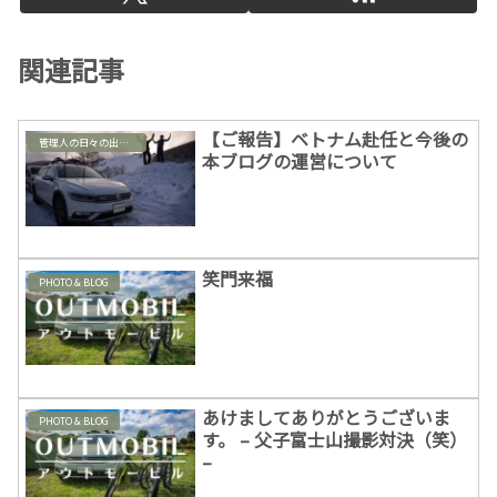
関連記事
【ご報告】ベトナム赴任と今後の
管理人の日々の出来事
本ブログの運営について
笑門来福
PHOTO & BLOG
あけましてありがとうございま
PHOTO & BLOG
す。 – 父子富士山撮影対決（笑）
–