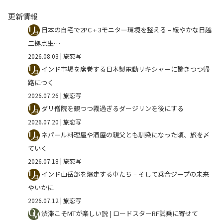
更新情報
日本の自宅で2PC + 3モニター環境を整える – 緩やかな日越
二拠点生…
2026.08.03
| 旅恋写
インド市場を席巻する日本製電動リキシャーに驚きつつ帰
路につく
2026.07.26
| 旅恋写
ダリ僧院を観つつ霧過ぎるダージリンを後にする
2026.07.20
| 旅恋写
ネパール料理屋や酒屋の親父とも馴染になった頃、旅を〆
ていく
2026.07.18
| 旅恋写
インド山岳部を爆走する車たち – そして乗合ジープの未来
やいかに
2026.07.12
| 旅恋写
渋滞こそMTが楽しい説 | ロードスターRF試乗に寄せて