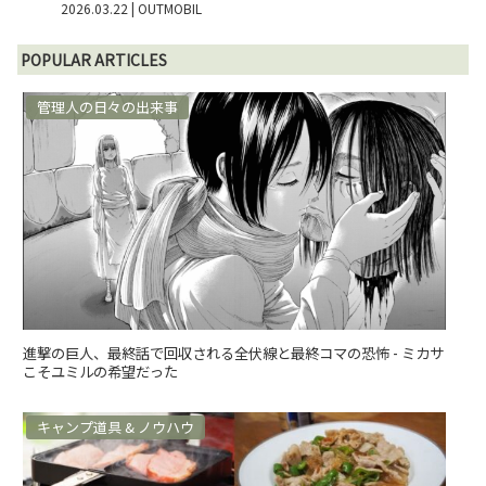
2026.03.22
| OUTMOBIL
POPULAR ARTICLES
管理人の日々の出来事
進撃の巨人、最終話で回収される全伏線と最終コマの恐怖 - ミカサ
こそユミルの希望だった
キャンプ道具 & ノウハウ