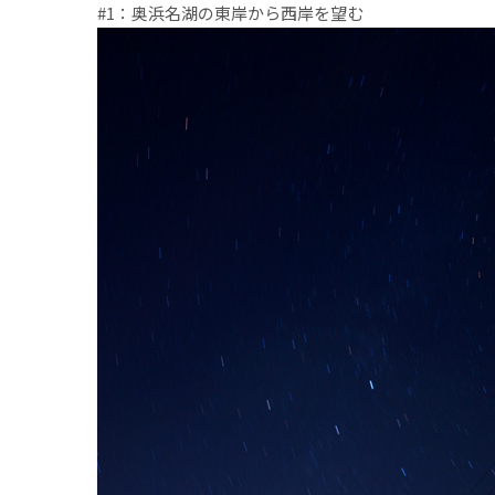
#1：奥浜名湖の東岸から西岸を望む