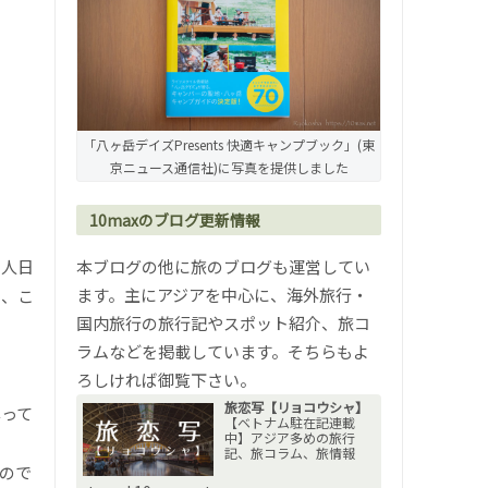
「八ヶ岳デイズPresents 快適キャンプブック」(東
京ニュース通信社)に写真を提供しました
10maxのブログ更新情報
超人日
本ブログの他に旅のブログも運営してい
ます。主にアジアを中心に、海外旅行・
う、こ
国内旅行の旅行記やスポット紹介、旅コ
ラムなどを掲載しています。そちらもよ
ろしければ御覧下さい。
旅恋写【リョコウシャ】
写って
【ベトナム駐在記連載
中】アジア多めの旅行
記、旅コラム、旅情報
ので