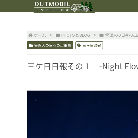
ホーム
PHOTO & BLOG
管理人の日々の出
管理人の日々の出来事
三ヶ日帰省
三ケ日日報その１ -Night F