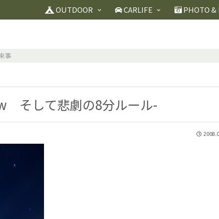
OUTDOOR
CARLIFE
PHOTO & 
来事
low そして悲劇の8分ルール-
2008.