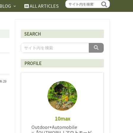
BLOG
ALL ARTICLES
SEARCH
PROFILE
09.29
10max
Outdoor+Automobile
=【OUTMOBIL | アウトモービ