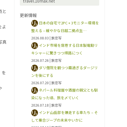
travel.10max.net
点と
更新情報
日本の自宅で2PC + 3モニター環境を
をよ
整える – 緩やかな日越二拠点生…
2026.08.03
| 旅恋写
写真
インド市場を席巻する日本製電動リ
キシャーに驚きつつ帰路につく
2026.07.26
| 旅恋写
ダリ僧院を観つつ霧過ぎるダージリ
」を
ンを後にする
2026.07.20
| 旅恋写
ゃ
ネパール料理屋や酒屋の親父とも馴
染になった頃、旅を〆ていく
2026.07.18
| 旅恋写
インド山岳部を爆走する車たち – そ
して乗合ジープの未来やいかに