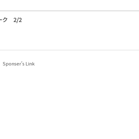
ク 2/2
Sponser’s Link