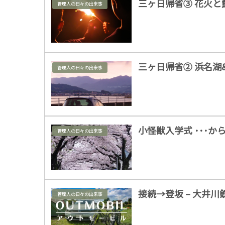
三ヶ日帰省③ 花火と
管理人の日々の出来事
三ヶ日帰省② 浜名湖
管理人の日々の出来事
小怪獣入学式 ･･･
管理人の日々の出来事
接続→登坂 – 大井
管理人の日々の出来事