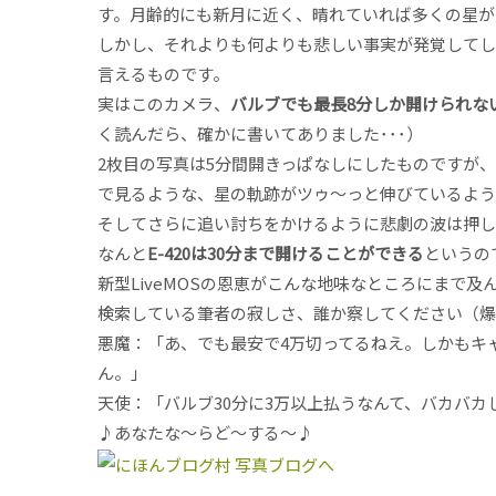
す。月齢的にも新月に近く、晴れていれば多くの星が
しかし、それよりも何よりも悲しい事実が発覚してしま
言えるものです。
実はこのカメラ、
バルブでも最長8分しか開けられな
く読んだら、確かに書いてありました･･･）
2枚目の写真は5分間開きっぱなしにしたものですが
で見るような、星の軌跡がツゥ～っと伸びているよう
そしてさらに追い討ちをかけるように悲劇の波は押し
なんと
E-420は30分まで開けることができる
というの
新型LiveMOSの恩恵がこんな地味なところにまで及
検索している筆者の寂しさ、誰か察してください（爆
悪魔：「あ、でも最安で4万切ってるねえ。しかもキャ
ん。」
天使：「バルブ30分に3万以上払うなんて、バカバカ
♪あなたな～らど～する～♪