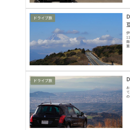
D
ドライブ旅
伊
1
南
韮山
D
ドライブ旅
お
て
の