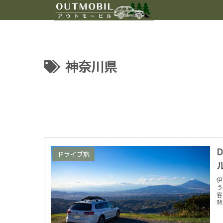
神奈川県
D
ドライブ旅
伊
う
客
背