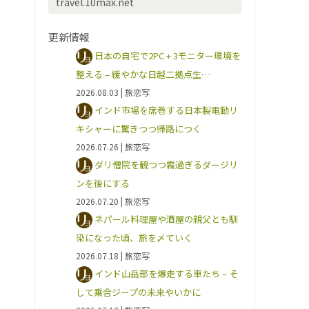
travel.10max.net
更新情報
日本の自宅で2PC + 3モニター環境を
整える – 緩やかな日越二拠点生…
2026.08.03
| 旅恋写
インド市場を席巻する日本製電動リ
キシャーに驚きつつ帰路につく
2026.07.26
| 旅恋写
ダリ僧院を観つつ霧過ぎるダージリ
ンを後にする
2026.07.20
| 旅恋写
ネパール料理屋や酒屋の親父とも馴
染になった頃、旅を〆ていく
2026.07.18
| 旅恋写
インド山岳部を爆走する車たち – そ
して乗合ジープの未来やいかに