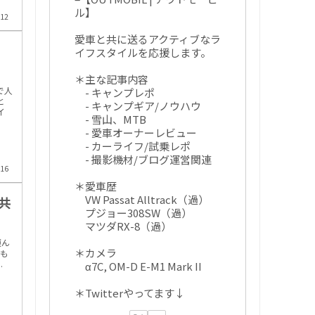
ル】
.12
愛車と共に送るアクティブなラ
イフスタイルを応援します。
＊主な記事内容
で人
- キャンプレポ
と
- キャンプギア/ノウハウ
イ
- 雪山、MTB
- 愛車オーナーレビュー
- カーライフ/試乗レポ
- 撮影機材/ブログ運営関連
.16
＊愛車歴
VW Passat Alltrack（過）
共
プジョー308SW（過）
マツダRX-8（過）
運ん
＊カメラ
れも
.
α7C, OM-D E-M1 Mark II
＊Twitterやってます↓