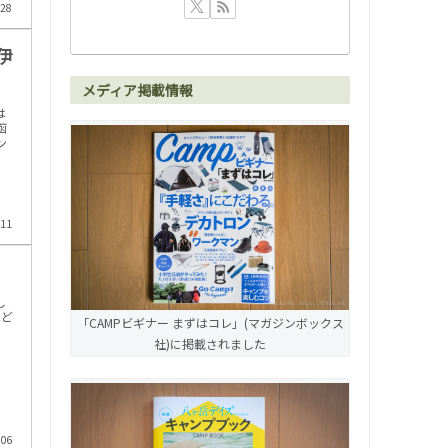
.28
て伊
メディア掲載情報
は
函
ン
.11
し
ほど
「CAMPビギナー まずはコレ」(マガジンボックス
社)に掲載されました
.06