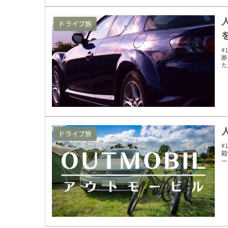
ドライブ旅
#
断
た
ドライブ旅
#
殿
ー