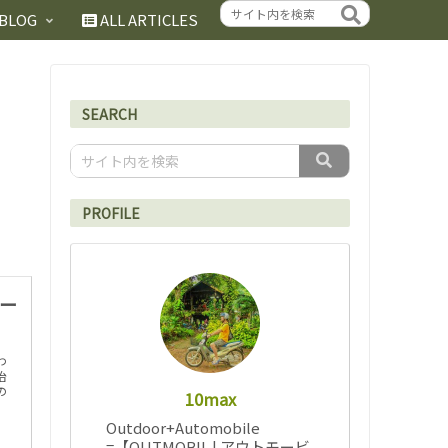
BLOG
ALL ARTICLES
SEARCH
PROFILE
オー
わ
治
の
10max
Outdoor+Automobile
=【OUTMOBIL | アウトモービ