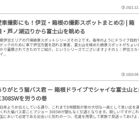
2021.12
愛車撮影にも！伊豆・箱根の撮影スポットまとめ② | 箱
根・芦ノ湖辺りから富士山を眺める
根伊豆エリアの穴場絶景スポットシリーズその２です。毎年のようにドライブ目的
ドックのために車で伊豆方面を訪れる筆者、富士山を絡めた絶景スポットがちょい
かり蓄積されてきたのでご紹介、というシリーズでございます♪その１：伊豆スカ
...
2020.04
ありがとう猫バス君 － 箱根ドライブでシャイな富士山と
に308SWを労うの巻
日来よりお伝えしている通り、これまで8年間我が家の大切な一員として思い出を
くれた猫バス君ことプジョー 308SWが間もなく引退となります。寂しいですがこ
生において必定である出会いと別れの一つ、花道を用意して家族で見送ってあげよ..