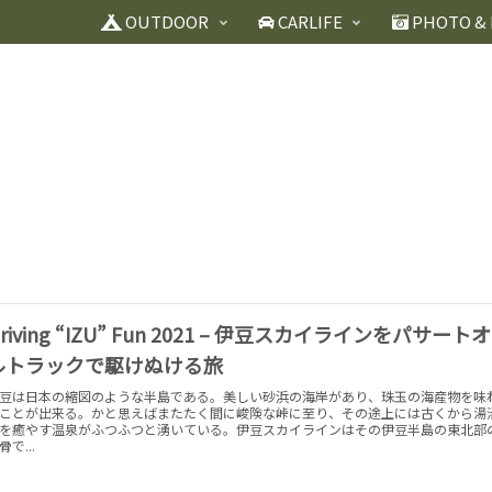
OUTDOOR
CARLIFE
PHOTO & 
riving “IZU” Fun 2021 – 伊豆スカイラインをパサート
ルトラックで駆けぬける旅
豆は日本の縮図のような半島である。美しい砂浜の海岸があり、珠玉の海産物を味
ことが出来る。かと思えばまたたく間に峻険な峠に至り、その途上には古くから湯
を癒やす温泉がふつふつと湧いている。伊豆スカイラインはその伊豆半島の東北部
骨で...