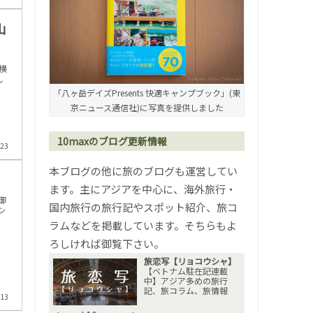
山
横
し
「八ヶ岳デイズPresents 快適キャンプブック」(東
京ニュース通信社)に写真を提供しました
10maxのブログ更新情報
.23
本ブログの他に旅のブログも運営してい
ます。主にアジアを中心に、海外旅行・
御
国内旅行の旅行記やスポット紹介、旅コ
シ
ラムなどを掲載しています。そちらもよ
ろしければ御覧下さい。
旅恋写【リョコウシャ】
【ベトナム駐在記連載
中】アジア多めの旅行
記、旅コラム、旅情報
.13