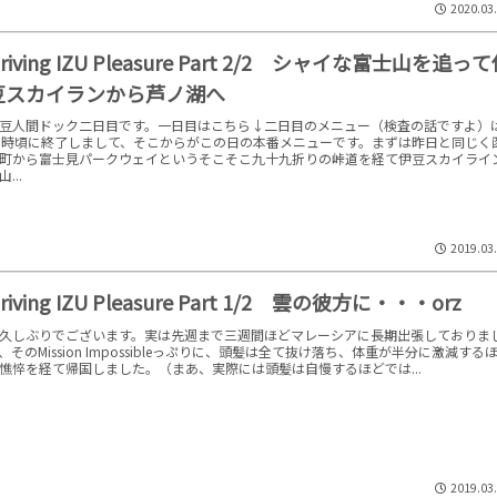
2020.03
riving IZU Pleasure Part 2/2 シャイな富士山を追っ
豆スカイランから芦ノ湖へ
豆人間ドック二日目です。一日目はこちら↓二日目のメニュー（検査の話ですよ）
1時頃に終了しまして、そこからがこの日の本番メニューです。まずは昨日と同じく
町から富士見パークウェイというそこそこ九十九折りの峠道を経て伊豆スカイライ
...
2019.03
riving IZU Pleasure Part 1/2 雲の彼方に・・・orz
久しぶりでございます。実は先週まで三週間ほどマレーシアに長期出張しておりま
、そのMission Impossibleっぷりに、頭髪は全て抜け落ち、体重が半分に激減する
憔悴を経て帰国しました。（まあ、実際には頭髪は自慢するほどでは...
2019.03