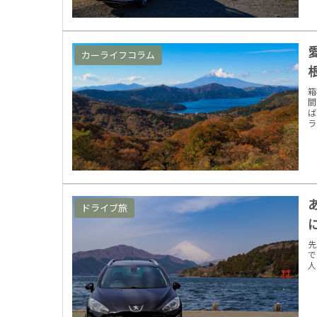
カーライフコラム
箱
間
ば
ライ
ドライブ旅
先
で
人