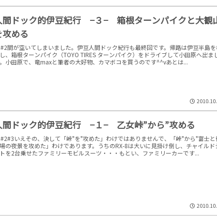
人間ドック的伊豆紀行 −３− 箱根ターンパイクと大観
を攻める
1#2間が空いてしまいました。伊豆人間ドック紀行も最終回です。帰路は伊豆半島を
し、箱根ターンパイク（TOYO TIRES ターンパイク）をドライブして小田原へ出ま
。小田原で、竜maxと筆者の大好物、カマボコを買うのです^^vあとは...
2010.10
人間ドック的伊豆紀行 −１− 乙女峠”から”攻める
1#2#3いえその、決して「峠"を"攻めた」わけではありませんで、「峠"から"富士と
場の夜景を攻めた」わけであります。うちのRX-8は大いに見掛け倒し、チャイルド
トを2台乗せたファミリーモビルスーツ・・・もとい、ファミリーカーです...
2010.10