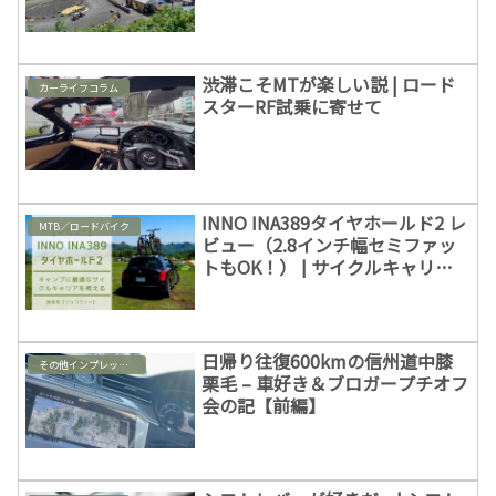
渋滞こそMTが楽しい説 | ロード
カーライフコラム
スターRF試乗に寄せて
INNO INA389タイヤホールド2 レ
MTB／ロードバイク
ビュー（2.8インチ幅セミファッ
トもOK！） | サイクルキャリア
タイプ毎の比較と実際の使用感
日帰り往復600kmの信州道中膝
その他インプレッション
栗毛 – 車好き＆ブロガープチオフ
会の記【前編】