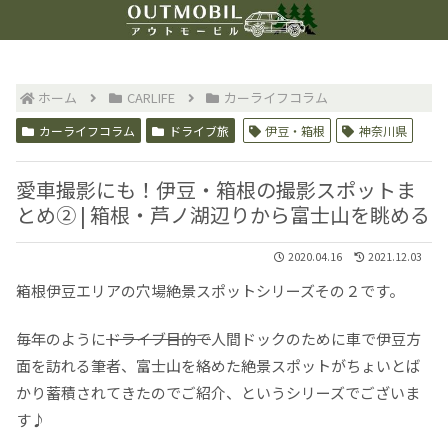
ホーム
CARLIFE
カーライフコラム
カーライフコラム
ドライブ旅
伊豆・箱根
神奈川県
愛車撮影にも！伊豆・箱根の撮影スポットま
とめ② | 箱根・芦ノ湖辺りから富士山を眺める
2020.04.16
2021.12.03
箱根伊豆エリアの穴場絶景スポットシリーズその２です。
毎年のように
ドライブ目的で
人間ドックのために車で伊豆方
面を訪れる筆者、富士山を絡めた絶景スポットがちょいとば
かり蓄積されてきたのでご紹介、というシリーズでございま
す♪