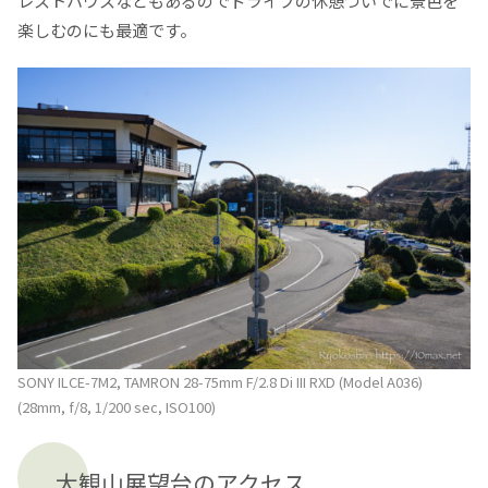
レストハウスなどもあるのでドライブの休憩ついでに景色を
楽しむのにも最適です。
SONY ILCE-7M2, TAMRON 28-75mm F/2.8 Di III RXD (Model A036)
(28mm, f/8, 1/200 sec, ISO100)
大観山展望台のアクセス