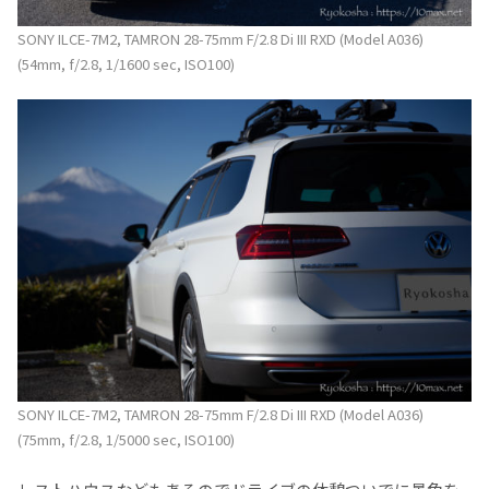
SONY ILCE-7M2, TAMRON 28-75mm F/2.8 Di III RXD (Model A036)
(54mm, f/2.8, 1/1600 sec, ISO100)
SONY ILCE-7M2, TAMRON 28-75mm F/2.8 Di III RXD (Model A036)
(75mm, f/2.8, 1/5000 sec, ISO100)