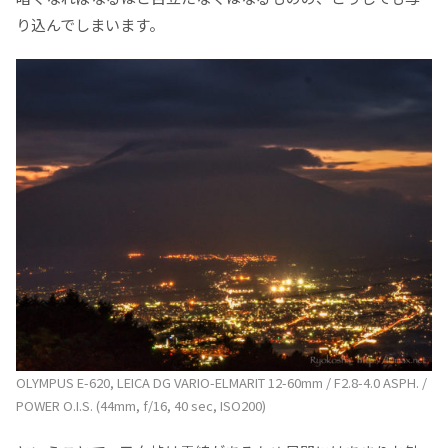
り込んでしまいます。
OLYMPUS E-620, LEICA DG VARIO-ELMARIT 12-60mm / F2.8-4.0 ASPH. /
POWER O.I.S. (44mm, f/16, 40 sec, ISO200)