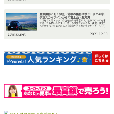
愛車撮影にも！伊豆・箱根の撮影スポットまとめ① |
伊豆スカイラインからの富士山・駿河湾
ほぼ毎年人間ドックで伊豆を訪れる筆者です。電車で行っても車
で行っても良いんですが、何しろ伊豆ですからね、伊豆。伊豆な
んて車で行くためにあるような場所じゃないですか！！！＼＼\٩(
‘ω’ )و //／／ﾄﾞｰﾝ!!・・・・・・まあ、そう興奮...
2021.12.03
10max.net