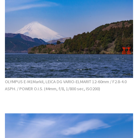
OLYMPUS E-M1MarkII, LEICA DG VARIO-ELMARIT 12-60mm / F2.8-4.0
ASPH. / POWER O.I.S. (44mm, f/8, 1/800 sec, ISO200)