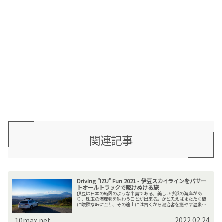
関連記事
Driving "IZU" Fun 2021 - 伊豆スカイラインをパサー
トオールトラックで駆けぬける旅
伊豆は日本の縮図のような半島である。美しい砂浜の海岸があ
り、珠玉の海産物を味わうことが出来る。かと思えばまたたく間
に峻険な峠に至り、その途上には古くから湯治客を癒やす温泉が
ふつふつと湧いている。伊豆スカイラインはその伊豆半島の東北
部の背骨で...
2022.02.24
10max.net