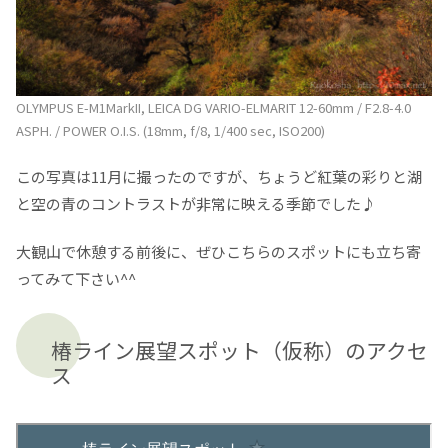
OLYMPUS E-M1MarkII, LEICA DG VARIO-ELMARIT 12-60mm / F2.8-4.0
ASPH. / POWER O.I.S. (18mm, f/8, 1/400 sec, ISO200)
この写真は11月に撮ったのですが、ちょうど紅葉の彩りと湖
と空の青のコントラストが非常に映える季節でした♪
大観山で休憩する前後に、ぜひこちらのスポットにも立ち寄
ってみて下さい^^
椿ライン展望スポット（仮称）のアクセ
ス