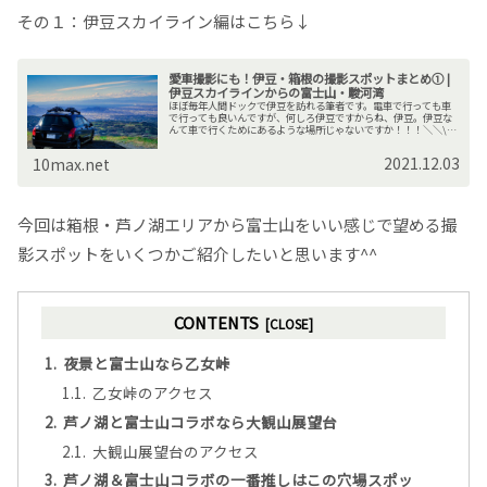
その１：伊豆スカイライン編はこちら↓
愛車撮影にも！伊豆・箱根の撮影スポットまとめ① |
伊豆スカイラインからの富士山・駿河湾
ほぼ毎年人間ドックで伊豆を訪れる筆者です。電車で行っても車
で行っても良いんですが、何しろ伊豆ですからね、伊豆。伊豆な
んて車で行くためにあるような場所じゃないですか！！！＼＼\٩(
‘ω’ )و //／／ﾄﾞｰﾝ!!・・・・・・まあ、そう興奮...
2021.12.03
10max.net
今回は箱根・芦ノ湖エリアから富士山をいい感じで望める撮
影スポットをいくつかご紹介したいと思います^^
CONTENTS
夜景と富士山なら乙女峠
乙女峠のアクセス
芦ノ湖と富士山コラボなら大観山展望台
大観山展望台のアクセス
芦ノ湖＆富士山コラボの一番推しはこの穴場スポッ