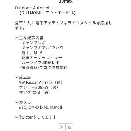
10max
Outdoor+Automobile
=【OUTMOBIL | アウトモービル】
愛車と共に送るアクティブなライフスタイルを応援し
ます。
＊主な記事内容
- キャンプレポ
- キャンプギア/ノウハウ
- 雪山、MTB
- 愛車オーナーレビュー
- カーライフ/試乗レポ
- 撮影機材/ブログ運営関連
＊愛車歴
VW Passat Alltrack（過）
プジョー308SW（過）
マツダRX-8（過）
＊カメラ
α7C, OM-D E-M1 Mark II
＊Twitterやってます↓