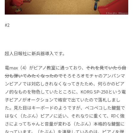
#2
超人日報社に新兵器導入です。
竜max（4）がピアノ教室に通っており、
それを見ていたら自
分も弾いてみたくなったので
そろそろオモチャのアンパンマ
ンピアノでは対応しきれなくなってきたため、何らかのピア
ノ的なものを物色していたところに、KORG SP-250という電
子ピアノがオークションで格安で出ていたので落札しまし
た。見た目はキーボードのようですが、ペコペコした鍵盤で
はなく（たぶん）ピアノに近い、それなりに重くて、叩く強
さによってちゃんと音量が変わる（たぶん）本格的な鍵盤に
なっています。（たぶん）を連発しているのは、ピアノを弾