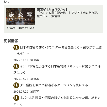
い。
旅恋写【リョコウシャ】
【ベトナム駐在記連載中】アジア多めの旅行記、
旅コラム、旅情報
travel.10max.net
更新情報
日本の自宅で2PC + 3モニター環境を整える – 緩やかな日越
二拠点生…
2026.08.03
| 旅恋写
インド市場を席巻する日本製電動リキシャーに驚きつつ帰
路につく
2026.07.26
| 旅恋写
ダリ僧院を観つつ霧過ぎるダージリンを後にする
2026.07.20
| 旅恋写
ネパール料理屋や酒屋の親父とも馴染になった頃、旅を〆
ていく