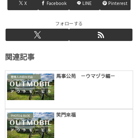
X
Facebook
LINE
Pinterest
フォローする
関連記事
馬事公苑 －ウマヅラ編－
管理人の日々の出来事
笑門来福
PHOTO & BLOG