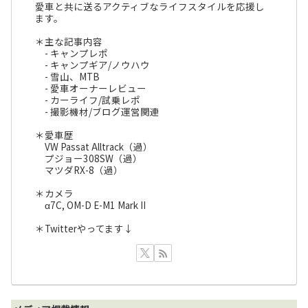
愛車と共に送るアクティブなライフスタイルを応援し
ます。
＊主な記事内容
- キャンプレポ
- キャンプギア/ノウハウ
- 雪山、MTB
- 愛車オーナーレビュー
- カーライフ/試乗レポ
- 撮影機材/ブログ運営関連
＊愛車歴
VW Passat Alltrack（過）
プジョー308SW（過）
マツダRX-8（過）
＊カメラ
α7C, OM-D E-M1 Mark II
＊Twitterやってます↓