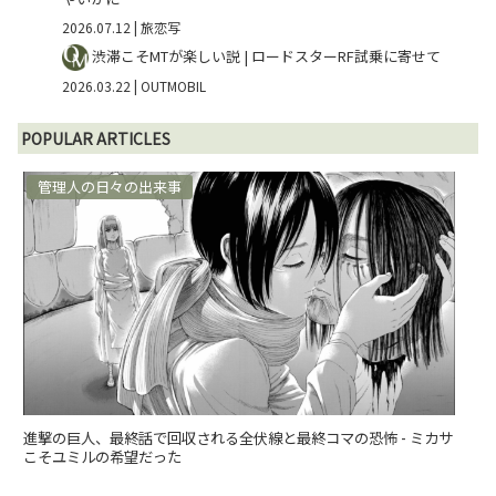
2026.07.12
| 旅恋写
渋滞こそMTが楽しい説 | ロードスターRF試乗に寄せて
2026.03.22
| OUTMOBIL
POPULAR ARTICLES
管理人の日々の出来事
進撃の巨人、最終話で回収される全伏線と最終コマの恐怖 - ミカサ
こそユミルの希望だった