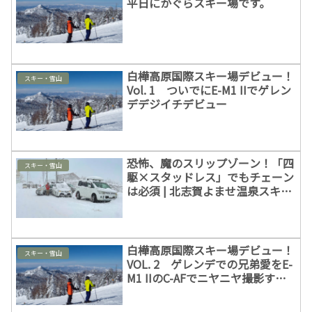
平日にかぐらスキー場です。
白樺高原国際スキー場デビュー！
スキー・雪山
Vol. 1 ついでにE-M1 IIでゲレン
デデジイチデビュー
恐怖、魔のスリップゾーン！「四
スキー・雪山
駆×スタッドレス」でもチェーン
は必須 | 北志賀よませ温泉スキー
場付近にて
白樺高原国際スキー場デビュー！
スキー・雪山
VOL. 2 ゲレンデでの兄弟愛をE-
M1 IIのC-AFでニヤニヤ撮影する
の巻