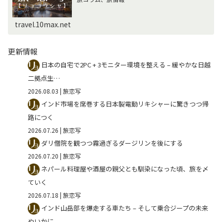
travel.10max.net
更新情報
日本の自宅で2PC + 3モニター環境を整える – 緩やかな日越
二拠点生…
2026.08.03
| 旅恋写
インド市場を席巻する日本製電動リキシャーに驚きつつ帰
路につく
2026.07.26
| 旅恋写
ダリ僧院を観つつ霧過ぎるダージリンを後にする
2026.07.20
| 旅恋写
ネパール料理屋や酒屋の親父とも馴染になった頃、旅を〆
ていく
2026.07.18
| 旅恋写
インド山岳部を爆走する車たち – そして乗合ジープの未来
やいかに