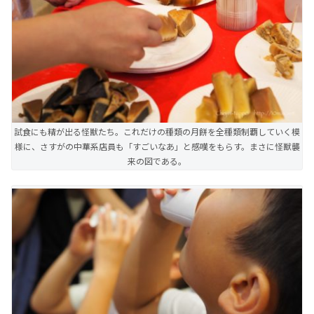
試食にも精が出る怪獣たち。これだけの種類の月餅を全種類制覇していく模
様に、さすがの中華系店員も「すごいなあ」と感嘆をもらす。まさに怪獣襲
来の図である。