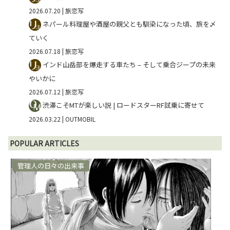
2026.07.20
| 旅恋写
ネパール料理屋や酒屋の親父とも馴染になった頃、旅を〆
ていく
2026.07.18
| 旅恋写
インド山岳部を爆走する車たち – そして乗合ジープの未来
やいかに
2026.07.12
| 旅恋写
渋滞こそMTが楽しい説 | ロードスターRF試乗に寄せて
2026.03.22
| OUTMOBIL
POPULAR ARTICLES
管理人の日々の出来事