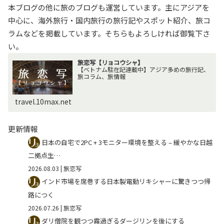
本ブログの他に旅のブログも運営しています。主にアジアを
中心に、海外旅行・国内旅行の旅行記やスポット紹介、旅コ
ラムなどを掲載しています。そちらもよろしければ御覧下さ
い。
旅恋写【リョコウシャ】
【ベトナム駐在記連載中】アジア多めの旅行記、
旅コラム、旅情報
travel.10max.net
更新情報
日本の自宅で2PC + 3モニター環境を整える – 緩やかな日越
二拠点生…
2026.08.03
| 旅恋写
インド市場を席巻する日本製電動リキシャーに驚きつつ帰
路につく
2026.07.26
| 旅恋写
ダリ僧院を観つつ霧過ぎるダージリンを後にする