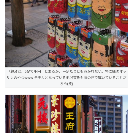
「超激安、5足で千円」とあるが、一足たりとも惹かれない。特に緑のオッ
サンのやつwww モデルとなっている毛沢東氏もあの世で嘆いていることだ
ろう(笑)