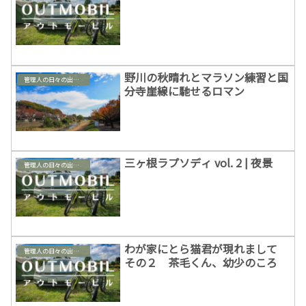
野川の秋晴れとマラソン練習と国
管理人の日々の出来事
分寺崖線に馳せるロマン
三ヶ根ラプソディ vol. 2 | 夜景
管理人の日々の出来事
わが家にとら猫君が現れまして
管理人の日々の出来事
その２ 茶毛くん、幼少のころ