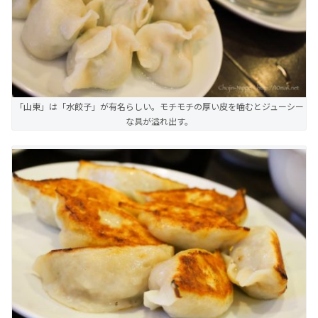
「山東」は「水餃子」が有名らしい。モチモチの厚い皮を噛むとジューシー
な具が溢れ出す。