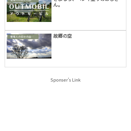
ん。
故郷の空
管理人の日々の出来事
Sponser’s Link