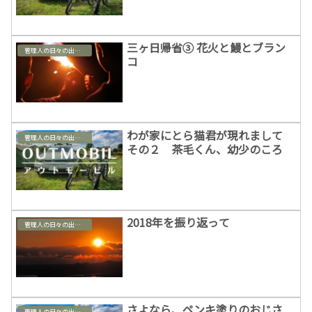
三ヶ日帰省③ 花火と鰻とブラン
管理人の日々の出来事
コ
わが家にとら猫君が現れまして
管理人の日々の出来事
その２ 茶毛くん、幼少のころ
2018年を振り返って
管理人の日々の出来事
さよなら、ペンキ塗りのおじさ
管理人の日々の出来事