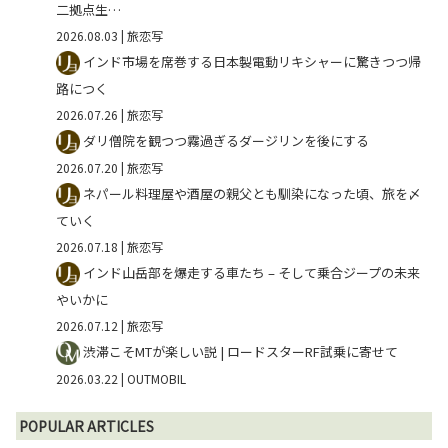
二拠点生…
2026.08.03
| 旅恋写
インド市場を席巻する日本製電動リキシャーに驚きつつ帰
路につく
2026.07.26
| 旅恋写
ダリ僧院を観つつ霧過ぎるダージリンを後にする
2026.07.20
| 旅恋写
ネパール料理屋や酒屋の親父とも馴染になった頃、旅を〆
ていく
2026.07.18
| 旅恋写
インド山岳部を爆走する車たち – そして乗合ジープの未来
やいかに
2026.07.12
| 旅恋写
渋滞こそMTが楽しい説 | ロードスターRF試乗に寄せて
2026.03.22
| OUTMOBIL
POPULAR ARTICLES