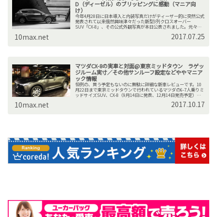
D（ディーゼル）のブリッピングに感動（マニア向
け）
今年4月28日に日本導入と内装写真だけがティーザー的に突然公式
発表されて以来俄然興味津々だった新型3列クロスオーバー
SUV「CX-8」、その公式外観写真が本日公表されました。元々北
米などで導入されていたミドルサイズ3列SUV「CX-9」（下...
2017.07.25
10max.net
マツダCX-8の実車と対面@東京ミッドタウン ラゲッ
ジルーム実寸／その他サンルーフ設定などややマニア
ック情報
恒例の、買う予定もないのに無駄に詳細な新車レビューです。10
月22日まで東京ミッドタウンで行われているマツダの6-7人乗りミ
ッドサイズSUV、CX-8（9月14日に発表、12月14日発売予定）の
実車展示会を小雨の中訪れたので、少しばかりご報...
2017.10.17
10max.net