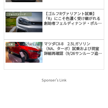
【ゴルフRヴァリアント試乗】
フォルクスワーゲン & パサートオールトラック
「R」にこそ色濃く受け継がれる
創始者フェルディナンド・ポルシ
ェ博士の理念
マツダCX-8 2.5Lガソリン
試乗
（NA、ターボ）試乗および荷室
詳細再確認（9/26サンルーフ追加
の噂追記）
Sponser’s Link