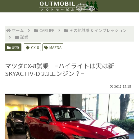
ホーム
CARLIFE
その他試乗 & インプレッション
試乗
試乗
CX-8
MAZDA
マツダCX-8試乗 −ハイライトは実は新
SKYACTIV-D 2.2エンジン？−
2017.12.15