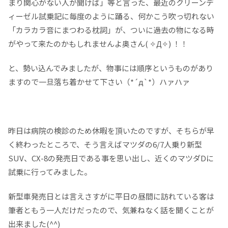
まり関心がない人が聞けば」等と言った、最近のクリーンデ
ィーゼル試乗記に毎度のように踊る、何かこう吹っ切れない
「カラカラ音にまつわる枕詞」が、ついに過去の物になる時
がやって来たのかもしれませんよ奥さん( ✧Д✧) ！！
と、勢い込んでみましたが、物事には順序というものがあり
ますので一旦落ち着かせて下さい（*´д`*）ハァハァ
昨日は病院の検診のため休暇を頂いたのですが、そちらが早
く終わったところで、そう言えばマツダの6/7人乗り新型
SUV、CX-8の発売日である事を思い出し、近くのマツダDに
試乗に行ってみました。
新型車発売日とは言えさすがに平日の昼間に訪れている客は
筆者ともう一人だけだったので、気兼ねなく話を聞くことが
出来ました(^^)