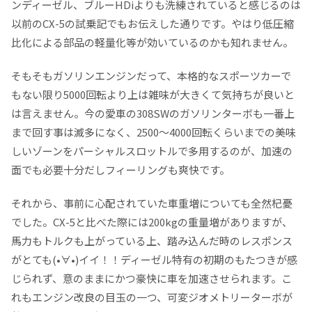
ンディーゼル、ブルーHDiよりも洗練されていると感じるのは
以前のCX-5の試乗記でもお伝えした通りです。やはり低圧縮
比化による部品の軽量化等が効いているのかも知れません。
そもそもガソリンエンジンだって、本格的なスポーツカーで
もない限り5000回転より上は雑味が大きくて気持ちが良いと
は言えません。今の愛車の308SWのガソリンターボも一番上
まで回す事は滅多になく、2500〜4000回転くらいまでの美味
しいゾーンをパーシャルスロットルで多用するのが、加速の
面でも必要十分だしフィーリングも爽快です。
それから、事前に心配されていた車重増についても全然杞憂
でした。CX-5と比べた際には200kgの重量増がありますが、
馬力もトルクも上がっている上、踏み込んだ時のレスポンス
がとても(•∀•)イイ！！ディーゼル特有の初期のもたつきが感
じられず、意のままにかつ豪快に車を加速させられます。こ
れもエンジン改良の目玉の一つ、可変ジオメトリーターボが