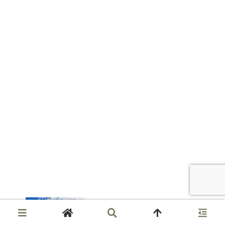
野川の秋晴れとマラソン練習と国分寺崖線に
馳せるロマン