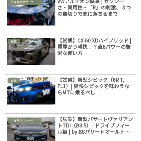
VWアルテオン試乗 | セクシー
フォルクスワーゲン & パサートオールトラック
さ・実用性・「R」の刺激、３つ
の裏切りで恋に落ちるまで
【試乗】CX-60 XDハイブリッド |
試乗
重厚かつ軽快！？直6パワーの贅
沢な使い方
【試乗】新型シビック（6MT,
試乗
FL1）| 爽快シビックを味わうな
らMTに乗るべし
【試乗】新型パサートヴァリアン
フォルクスワーゲン & パサートオールトラック
トTDI（B8.5）- ドライブフィー
ル編 | by B8パサートオールトラ
ック乗り