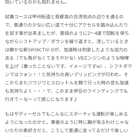
効いているのかも知れません。
試乗コースは甲州街道と首都高の合流地点の辺りを通るの
で、車通りの少ない広い道で十分にアクセルを踏み込んだり
を試す事が出来ましたが、普段のように2〜4速で回転を保ち
ながらシフトアップ／ダウンを繰り返すと、流しているとき
は静かな新SKYACTIV-Dが、加速時は豹変したような迫力の
ある（でも角がなくてまろやかな）V8エンジンのような咆哮
を上げ（乗ったことないです、イメージですw）、シフトダウ
ンではフォン！！と気持ちの良いブリッピングが行われ、そ
こからまたジワジワとスロットルを開て行った時の音も加速
も気持ちよく・・・で、このまま伊豆のワインディングでも
行きてーなーって感じになります♪
もはやディーゼルでもこんなにスポーティな運転が楽しめる
ようになったのかと。筆者のように特に腕が有るわけじゃな
いただの車好きだと、こうして普通に走ってるだけで楽しい