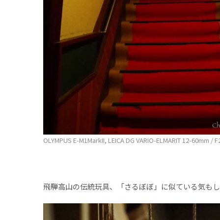
OLYMPUS E-M1MarkII, LEICA DG VARIO-ELMARIT 12-60mm / F2.8
飛騨高山の伝統玩具、「さるぼぼ」に似ている気もし