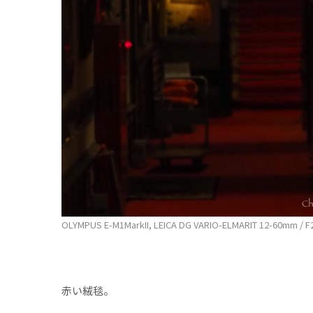
OLYMPUS E-M1MarkII, LEICA DG VARIO-ELMARIT 12-60mm / F2.8
赤い絨毯。