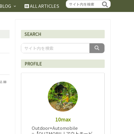
BLOG
ALL ARTICLES
SEARCH
と
PROFILE
02.08
10max
Outdoor+Automobile
=【OUTMOBIL | アウトモービ