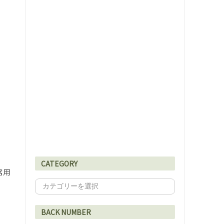
CATEGORY
常用
BACK NUMBER