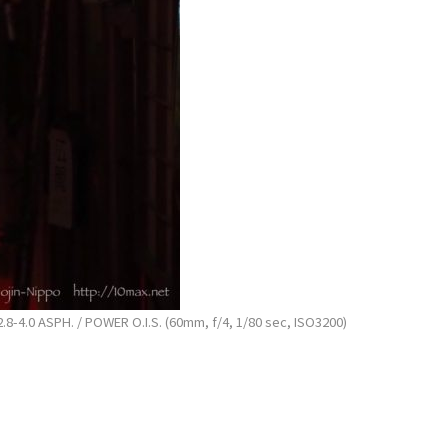
-4.0 ASPH. / POWER O.I.S. (60mm, f/4, 1/80 sec, ISO3200)