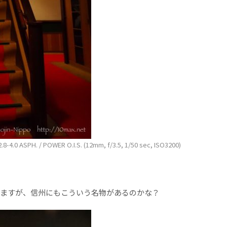
-4.0 ASPH. / POWER O.I.S. (12mm, f/3.5, 1/50 sec, ISO3200)
ますが、信州にもこういう名物があるのかな？