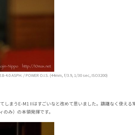
-4.0 ASPH. / POWER O.I.S. (44mm, f/3.9, 1/30 sec, ISO3200)
しまうE-M1 IIはすごいなと改めて思いました。躊躇なく使える
ディのみ）の本領発揮です。