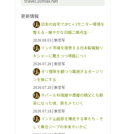
travel.10max.net
更新情報
日本の自宅で2PC + 3モニター環境を
整える – 緩やかな日越二拠点生…
2026.08.03
| 旅恋写
インド市場を席巻する日本製電動リ
キシャーに驚きつつ帰路につく
2026.07.26
| 旅恋写
ダリ僧院を観つつ霧過ぎるダージリ
ンを後にする
2026.07.20
| 旅恋写
ネパール料理屋や酒屋の親父とも馴
染になった頃、旅を〆ていく
2026.07.18
| 旅恋写
インド山岳部を爆走する車たち – そ
して乗合ジープの未来やいかに