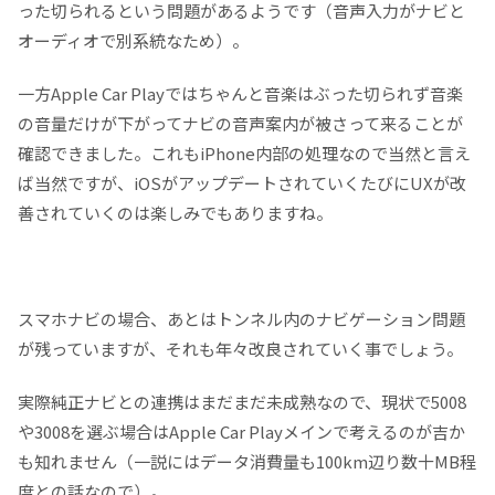
った切られるという問題があるようです（音声入力がナビと
オーディオで別系統なため）。
一方Apple Car Playではちゃんと音楽はぶった切られず音楽
の音量だけが下がってナビの音声案内が被さって来ることが
確認できました。これもiPhone内部の処理なので当然と言え
ば当然ですが、iOSがアップデートされていくたびにUXが改
善されていくのは楽しみでもありますね。
スマホナビの場合、あとはトンネル内のナビゲーション問題
が残っていますが、それも年々改良されていく事でしょう。
実際純正ナビとの連携はまだまだ未成熟なので、現状で5008
や3008を選ぶ場合はApple Car Playメインで考えるのが吉か
も知れません（一説にはデータ消費量も100km辺り数十MB程
度との話なので）。