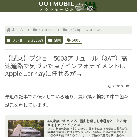
ホーム
CARLIFE
プジョー & 308SW
プジョー & 308SW
試乗
5008
【試乗】プジョー5008アリュール（8AT）高
速道路で気づいた点 / インフォテイメントは
Apple CarPlayに任せるが吉
2020.03.18
最近の記事でお伝えしている通り、買い換え検討の中で色々
試乗を重ねています。
4人家族でキャンプ、雪山を楽しむ車種をとことん考
える | アウトドアと車
さて、先日の記事（↓）の通り、筆者宅における愛車の世代交代
論争が風雲急を告げて参りました。「家庭内で急な風雲を感じて
いるのはお前だけだろう！！」という極めて適切な突っ込みはご