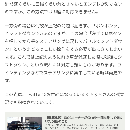
8→5速くらいに三段くらい落とさないとエンブレが効かない
のですが、この方法では即座に対応できません。
一方②の場合は何故か上記の問題は起きず、「ポンポンッ」
とシフトダウンできるのですが、この場合「左手でMボタン
を押してから手をステアリングに戻してパドルでシフトダウ
ン」というまどろっこしい操作をする必要が出てきてしまい
ます。これでは上記のように前の車が減速した際に咄嗟にシ
フトダウン、という流れには対応し難いものがあります。ワ
インディングなどでステアリングに集中している時は尚更で
す。
この点は、Twitterでお世話になっているくるすぺさんの試乗
記でも指摘されています。
【徹底比較】5008オーナーがCX-8を一日試乗して気づ
いた26個のこと
どうも、自称試乗マニアのくるすぺです。 少し前になるのです
が、5008ユーザーの私がCX-8（ディーゼルモデル）に1日試乗し