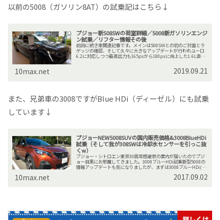
以前の5008（ガソリン8AT）の試乗記はこちら↓
プジョー新508SWの荷室詳細／5008新ガソリンエンジ
ン試乗／リフター情報その後
前回に続き車関連記事です。メインは508SWとの初のご対面とラ
ゲッジの確認、そして久々に大きなアップデートが行われユーロ
6.2に対応しつつ最高出力も165psから180psに向上した1.6L直4
ガソリンターボエンジンを搭載した5008の試乗...
2019.09.21
10max.net
また、兄弟車の3008ですがBlue HDi（ディーゼル）にも試乗
しています↓
プジョーNEW5008SUVの国内販売価格&3008BlueHDi
試乗（そして我が308SWは冷却水センサーを引っこ抜
くw）
プジョー・シトロエン東京30周年感謝祭の案内が届いたのでプジ
ョー目黒にお邪魔してきました。3008ブルーHDi試乗新型5008の
情報アップデートも気になりましたが、まずは3008ブルーHDi(ク
リーンディーゼル)の試乗から(^^) ガソリン...
2017.09.02
10max.net