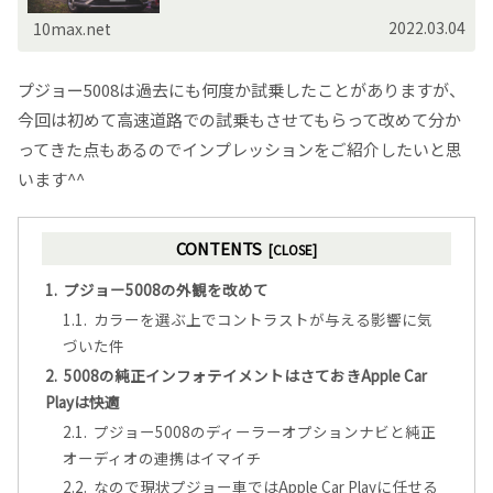
容赦ください。どうせ貴方・貴女だって、ここに辿り着いたから
には常に...
2022.03.04
10max.net
プジョー5008は過去にも何度か試乗したことがありますが、
今回は初めて高速道路での試乗もさせてもらって改めて分か
ってきた点もあるのでインプレッションをご紹介したいと思
います^^
CONTENTS
プジョー5008の外観を改めて
カラーを選ぶ上でコントラストが与える影響に気
づいた件
5008の純正インフォテイメントはさておきApple Car
Playは快適
プジョー5008のディーラーオプションナビと純正
オーディオの連携はイマイチ
なので現状プジョー車ではApple Car Playに任せる